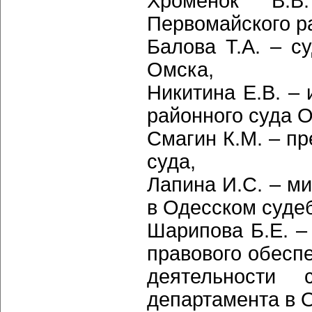
Хроменок В.В
Первомайского ра
Балова Т.А. – с
Омска,
Никитина Е.В. – 
районного суда 
Смагин К.М. – пр
суда,
Лапина И.С. – м
в Одесском суде
Шарипова Б.Е. –
правового обесп
деятельности 
департамента в 