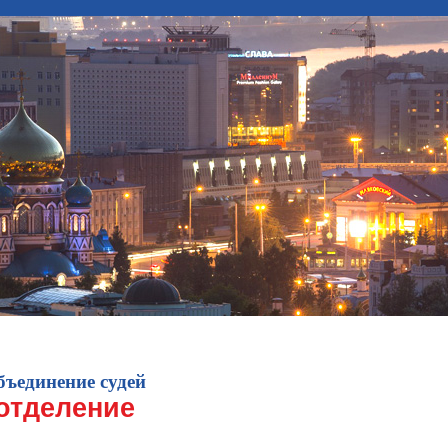
.
1
2
3
4
бъединение судей
отделение