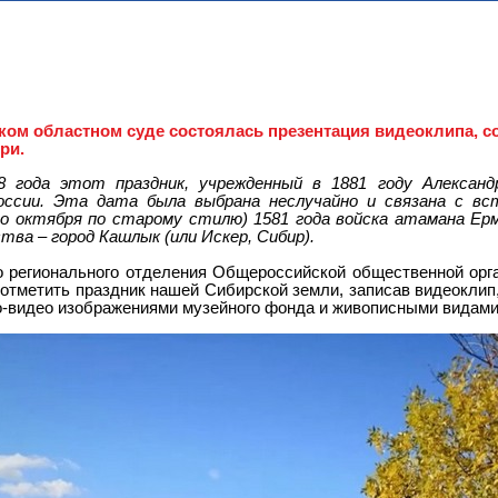
ком областном суде состоялась презентация видеоклипа, с
ри.
 года этот праздник, учрежденный в 1881 году Александр
оссии. Эта дата была выбрана неслучайно и связана с вст
-го октября по старому стилю) 1581 года войска атамана Ер
тва – город Кашлык (или Искер, Сибир).
о регионального отделения Общероссийской общественной орг
отметить праздник нашей Сибирской земли, записав видеоклип
о-видео изображениями музейного фонда и живописными видами