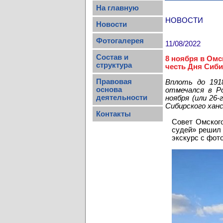
На главную
НОВОСТИ
Новости
Фотогалерея
11/08/2022
Состав и
8 ноября в Омс
структура
честь Дня Сиби
Правовая
Вплоть до 1918
основа
отмечался в Р
деятельности
ноября (или 26
Сибирского ханс
Контакты
Совет Омског
судей» решил 
экскурс с фот