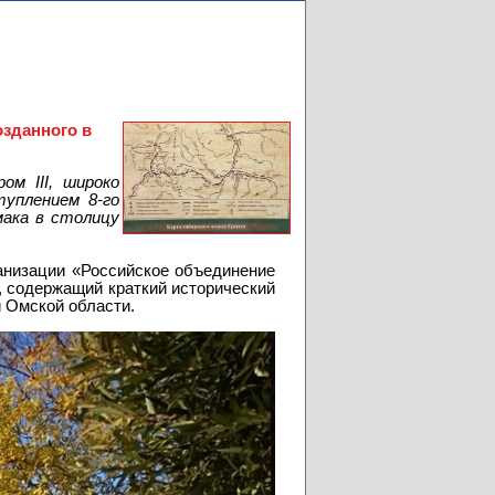
озданного в
ом III, широко
уплением 8-го
мака в столицу
анизации «Российское объединение
, содержащий краткий исторический
 Омской области.