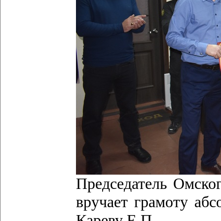
Председатель Омског
вручает грамоту аб
Кареву Е.П.